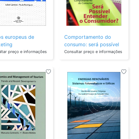
gia Da Criança
s europeus de
Comportamento do
eting
consumo: será possível
entender o consumido...
ltar preço e informações
Consultar preço e informações