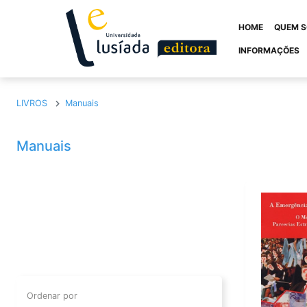
HOME
QUEM 
INFORMAÇÕES
LIVROS
Manuais
LIVROS
Manuais
Teses
Ensaios
Edições Especiais
Formação Profi
Forum Unesco
Gestão
Investigar O Agir
Lusíada De Bol
Manuais
Monografias
Textos Jurídicos
CLISSIS
Serviço Social
Ordenar por