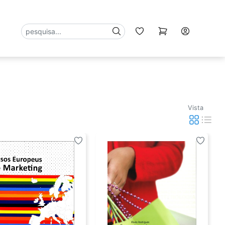
ACESSÓRIOS
Vista
l Of
Merchandising
ustrial
ra
Ambiente
ternacional E
e Estudos