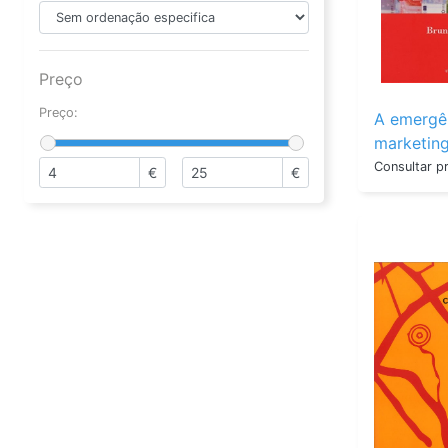
Preço
Preço:
A emergê
marketing
mercado 
Consultar p
€
€
par...