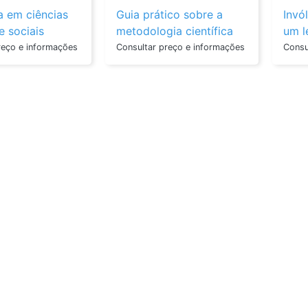
ca em ciências
Guia prático sobre a
Invó
 sociais
metodologia científica
um l
para a elaboraçã...
caso
reço e informações
Consultar preço e informações
Consu