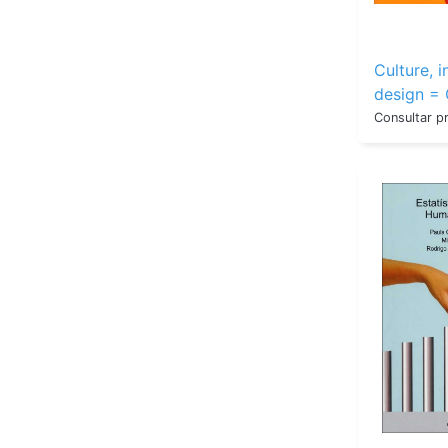
Culture, 
design = 
inovação 
Consultar p