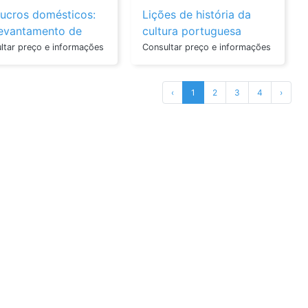
lucros domésticos:
Lições de história da
evantamento de
cultura portuguesa
s para a const...
ltar preço e informações
Consultar preço e informações
‹
1
2
3
4
›