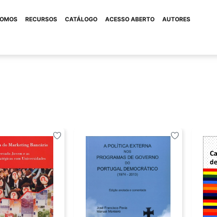
SOMOS
RECURSOS
CATÁLOGO
ACESSO ABERTO
AUTORES
REVISTAS
International Journa
Arlíquido: Revista De Design
Engineering And Ind
ssional
Managment
Intervenção Social
Lusíada. Arquitectu
so
Lusíada. Direito
Lusíada. Direito E 
Lusíada. Política In
Lusíada. História
Segurança
Lusíada: Revista De Ciência E
Minerva: Revista D
Cultura. Direito
Laborais