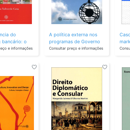
Polis: Revista De Estudos
Revista De Psicolo
Jurídico-Políticos
E Do Adolescente
ncia do
A política externa nos
Caso
 bancário: o
programas de Governo
mark
jovem e as
do Portugal demo...
reço e informações
Consultar preço e informações
Consu