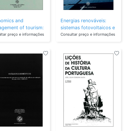
omics and
Energias renováveis:
gement of tourism:
sistemas fotovoltaicos e
ds and recent
eólicos
ltar preço e informações
Consultar preço e informações
...