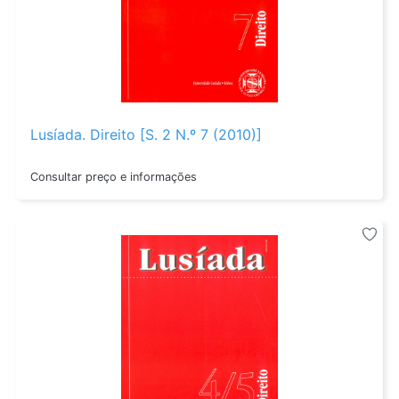
Lusíada. Direito [S. 2 N.º 7 (2010)]
Consultar preço e informações