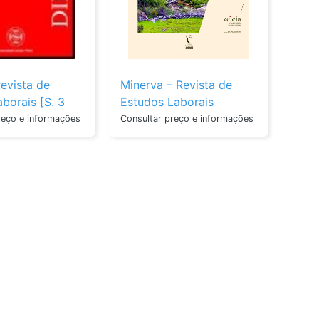
Polis: Revista De Estudos
Revista De Psicolo
Jurídico-Políticos
E Do Adolescente
revista de
Minerva – Revista de
aborais [S. 3
Estudos Laborais
012)]
reço e informações
Consultar preço e informações