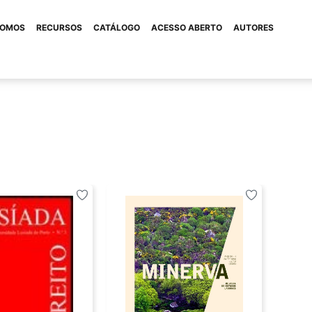
SOMOS
RECURSOS
CATÁLOGO
ACESSO ABERTO
AUTORES
REVISTAS
International Journa
Arlíquido: Revista De Design
Engineering And Ind
ssional
Managment
Intervenção Social
Lusíada. Arquitectu
so
Lusíada. Direito
Lusíada. Direito E 
Lusíada. Política In
Lusíada. História
Segurança
Lusíada: Revista De Ciência E
Minerva: Revista D
Cultura. Direito
Laborais