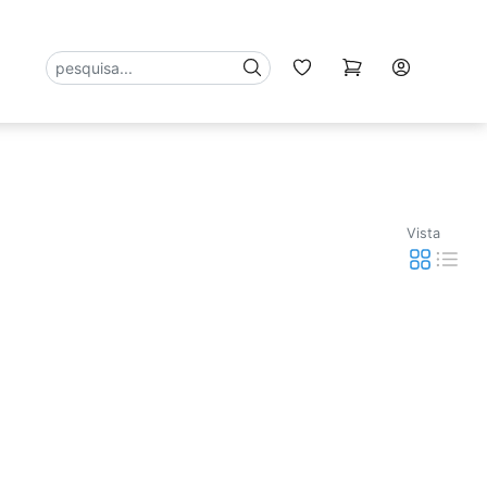
ACESSÓRIOS
Vista
l Of
Merchandising
ustrial
ra
Ambiente
ternacional E
e Estudos