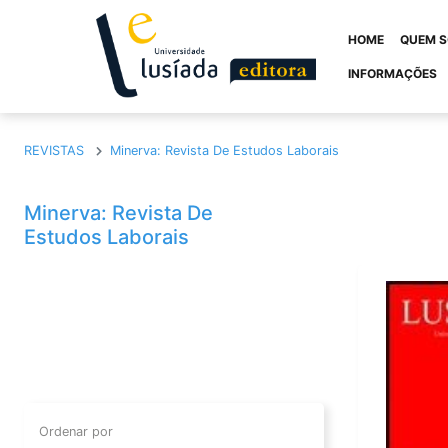
HOME
QUEM 
INFORMAÇÕES
REVISTAS
Minerva: Revista De Estudos Laborais
LIVROS
Minerva: Revista De
Teses
Ensaios
Estudos Laborais
Edições Especiais
Formação Profi
Forum Unesco
Gestão
Investigar O Agir
Lusíada De Bol
Manuais
Monografias
Textos Jurídicos
CLISSIS
Serviço Social
Ordenar por