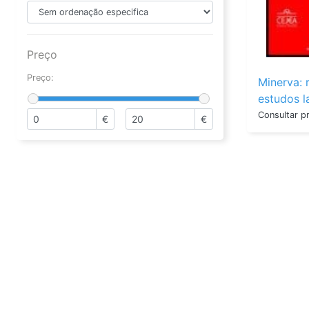
Preço
Preço:
Minerva: 
estudos l
N.º 1/2 (2
Consultar p
€
€